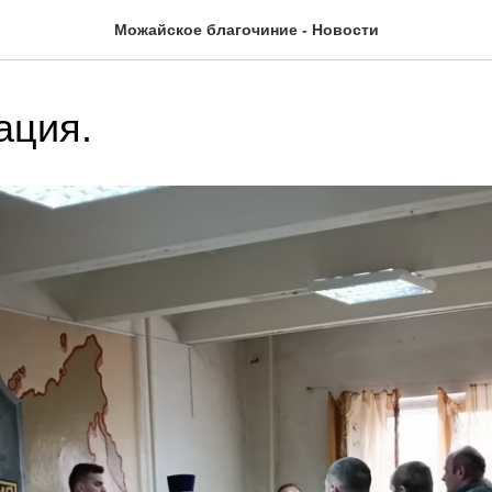
Можайское благочиние - Новости
ация.