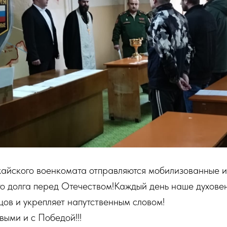
айского военкомата отправляются мобилизованные и
го долга перед Отечеством!Каждый день наше духове
цов и укрепляет напутственным словом!
ыми и с Победой!!!